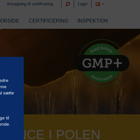
Ansøgning til certificering
Login
FORSIDE
CERTIFICERING
INSPEKTION
bedre
unne
l sætte
e til
gende.
RENCE I POLEN