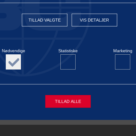
TILLAD VALGTE
VIS DETALJER
mende GMP+ FSA konference som finder sted i Warszawa, Polen den 17
Nødvendige
Statistiske
Marketing
ment in Poland.
derstof industriens best practices, er dette konferencen du bør deltage 
området.
 her:
GMP+ International | GMP+ FSA konference 2024
frem til at se jer i Warszawa.
om evt. sprogvanskeligheder, da simultanoversættelse (engelsk/polsk) vi
TILLAD ALLE
ge
Nødvendige cookies hjælper med at gøre en hjemmeside brug
aktivere grundlæggende funktioner såsom side-navigation, log