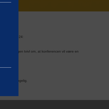
. oktober 2024:
i! Der er ingen tvivl om, at konferencen vil være en
l være tilgængelig.
bar ved at
in