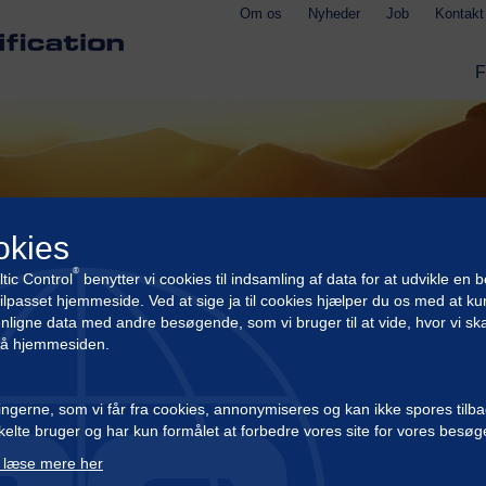
Om os
Nyheder
Job
Kontakt
okies
®
tic Control
benytter vi cookies til indsamling af data for at udvikle en 
ilpasset hjemmeside. Ved at sige ja til cookies hjælper du os med at k
igne data med andre besøgende, som vi bruger til at vide, hvor vi ska
på hjemmesiden.
ngerne, som vi får fra cookies, annonymiseres og kan ikke spores tilbag
elte bruger og har kun formålet at forbedre vores site for vores besø
GMP+ FSA KONFE
 læse mere her