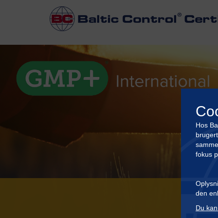
Co
Hos Bal
brugert
sammenl
fokus 
Oplysni
den enk
Du kan