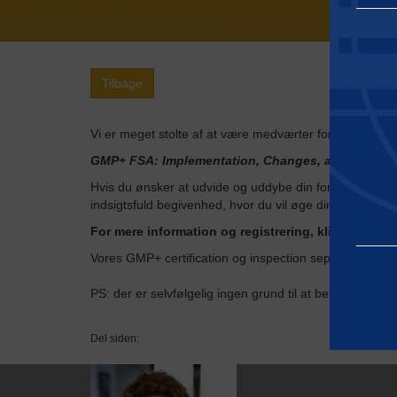
Tilbage
Vi er meget stolte af at være medværter for den kom
GMP+ FSA: Implementation, Changes, and Improve
Hvis du ønsker at udvide og uddybe din forståelse af fo
indsigtsfuld begivenhed, hvor du vil øge din viden på 
For mere information og registrering, klik venligst
Vores GMP+ certification og inspection sepcialister ser 
PS: der er selvfølgelig ingen grund til at bekymre sig 
Del siden:
Nødvendi