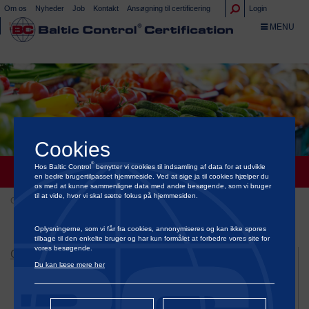
Om os
Nyheder
Job
Kontakt
Ansøgning til certificering
Login
TOGGLE NA
MENU
Cookies
®
Hos Baltic Control
benytter vi cookies til indsamling af data for at udvikle
CERTIFICERING AF FØDEVARER OG PRYDPLANTER
en bedre brugertilpasset hjemmeside. Ved at sige ja til cookies hjælper du
os med at kunne sammenligne data med andre besøgende, som vi bruger
til at vide, hvor vi skal sætte fokus på hjemmesiden.
Certificering
Certificering af fødevarer og prydplanter
Oplysningerne, som vi får fra cookies, annonymiseres og kan ikke spores
tilbage til den enkelte bruger og har kun formålet at forbedre vores site for
vores besøgende.
CERTIFICERING
Du kan læse mere her
Certificering af dyrevelfærd
Certificering af grøn energi & bæredygtighed
Certificering af fødevarer og prydplanter