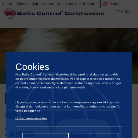
Om os
Nyheder
Job
Kontakt
Ansøgning til certificering
Login
TOGGLE NA
MENU
Cookies
®
Hos Baltic Control
benytter vi cookies til indsamling af data for at udvikle
BALTIC ACADEMY STÅR BAG NY WILD FUR PROTOKOL
en bedre brugertilpasset hjemmeside. Ved at sige ja til cookies hjælper du
os med at kunne sammenligne data med andre besøgende, som vi bruger
til at vide, hvor vi skal sætte fokus på hjemmesiden.
Tilbage
Oplysningerne, som vi får fra cookies, annonymiseres og kan ikke spores
tilbage til den enkelte bruger og har kun formålet at forbedre vores site for
vores besøgende.
Det er med stor stolthed, at vi endelig kan løfte sløret for den helt
Du kan læse mere her
nye Wild Fur protokol, som Baltic Academy har udviklet på vegne
af International Fur Federation (IFF) og deres
®
bæredygtighedsprogram Furmark
. Wild Fur protokollen gør det