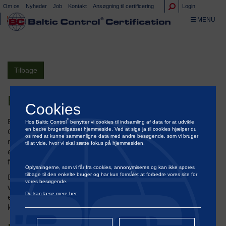
Om os
Nyheder
Job
Kontakt
Ansøgning til certificering
Login
TOGGLE NA
MENU
Tilbage
EID AL-ADHA HILSEN
Cookies
®
Baltic Control
har fornøjelsen af at meddele, at Baltic
®
Hos Baltic Control
benytter vi cookies til indsamling af data for at udvikle
en bedre brugertilpasset hjemmeside. Ved at sige ja til cookies hjælper du
®
Control
Certification har opnået IFS Food-akkreditering og
os med at kunne sammenligne data med andre besøgende, som vi bruger
nu officielt er godkendt til at udføre certificering i henhold til
til at vide, hvor vi skal sætte fokus på hjemmesiden.
en af verdens mest anerkendte standarder for
fødevaresikkerhed.
Oplysningerne, som vi får fra cookies, annonymiseres og kan ikke spores
tilbage til den enkelte bruger og har kun formålet at forbedre vores site for
Denne milepæl markerer et vigtigt skridt i udviklingen af
vores besøgende.
vores certificeringsydelser og understreger vores
Du kan læse mere her
engagement i at levere pålidelige og højkvalitetsløsninger til
kunder på tværs af den globale fødevareforsyningskæde.