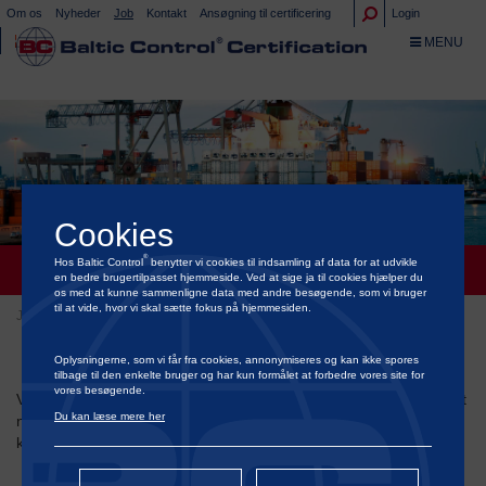
Om os
Nyheder
Job
Kontakt
Ansøgning til certificering
Login
TOGGLE NA
MENU
Cookies
JOB
®
Hos Baltic Control
benytter vi cookies til indsamling af data for at udvikle
en bedre brugertilpasset hjemmeside. Ved at sige ja til cookies hjælper du
os med at kunne sammenligne data med andre besøgende, som vi bruger
til at vide, hvor vi skal sætte fokus på hjemmesiden.
Job
Oplysningerne, som vi får fra cookies, annonymiseres og kan ikke spores
tilbage til den enkelte bruger og har kun formålet at forbedre vores site for
vores besøgende.
Vi har gang i rigtig mange spændende projekter og søger jævnligt
Du kan læse mere her
nye kollegaer. Vi samarbejder med Jobindex og ledige stillinger
kan ses på vores firmaprofil:
klik her