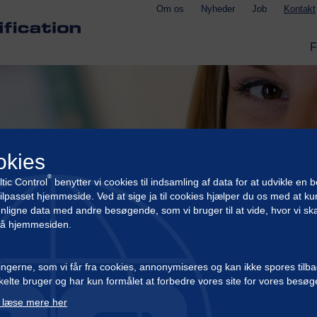
Om os
Nyheder
Job
Kontakt
okies
®
tic Control
benytter vi cookies til indsamling af data for at udvikle en 
ilpasset hjemmeside. Ved at sige ja til cookies hjælper du os med at k
igne data med andre besøgende, som vi bruger til at vide, hvor vi ska
på hjemmesiden.
ngerne, som vi får fra cookies, annonymiseres og kan ikke spores tilbag
elte bruger og har kun formålet at forbedre vores site for vores besø
 læse mere her