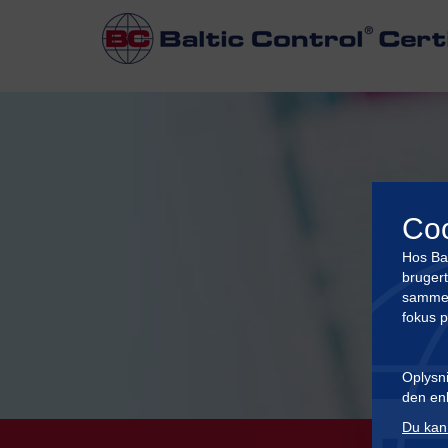
Co
Hos Bal
brugert
sammenl
fokus 
Oplysni
den enk
Du kan