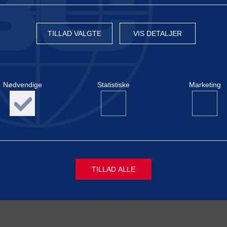
ONTAKT
TILLAD VALGTE
VIS DETALJER
ontrol Certification
Nødvendige
Statistiske
Marketing
stervej 27D, Unit A
ertslund
k
5 39 39 01 35
 38 52 66 77
TILLAD ALLE
ge
Nødvendige cookies hjælper med at gøre en hjemmeside brug
aktivere grundlæggende funktioner såsom side-navigation, log