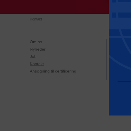
K
Kontakt
Om os
Baltic C
A/S
Nyheder
Herstedø
Job
2620 Alb
Kontakt
Denmar
Ansøgning til certificering
Tlf.: +4
CVR. nr.
Nødvendi