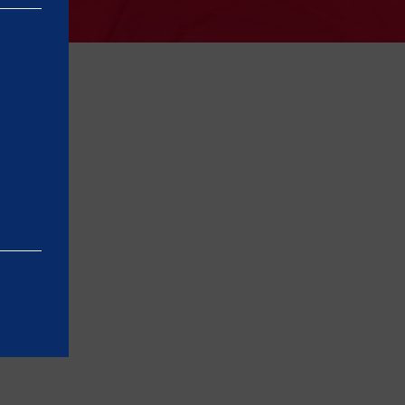
bar ved at
in