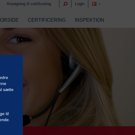
Ansøgning til certificering
Login
FORSIDE
CERTIFICERING
INSPEKTION
bedre
unne
l sætte
e til
gende.