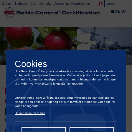
Om os
Nyheder
Job
Kontakt
Ansøgning til certificering
Login
TOGGLE NA
MENU
Cookies
®
Hos Baltic Control
benytter vi cookies til indsamling af data for at udvikle
en bedre brugertilpasset hjemmeside. Ved at sige ja til cookies hjælper du
os med at kunne sammenligne data med andre besøgende, som vi bruger
til at vide, hvor vi skal sætte fokus på hjemmesiden.
®
BALTIC CONTROL
CERTIFICATION
ER ÉN AF
Oplysningerne, som vi får fra cookies, annonymiseres og kan ikke spores
tilbage til den enkelte bruger og har kun formålet at forbedre vores site for
vores besøgende.
LANDETS FØRENDE
Du kan læse mere her
VIRKSOMHEDER INDEN