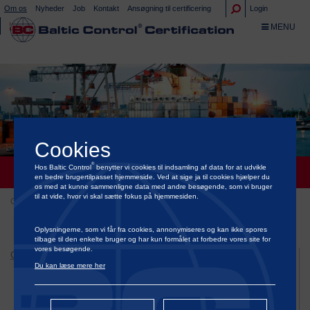
Om os
Nyheder
Job
Kontakt
Ansøgning til certificering
Login
TOGGLE NA
MENU
Cookies
®
KLAGEVEJLEDNING
Hos Baltic Control
benytter vi cookies til indsamling af data for at udvikle
en bedre brugertilpasset hjemmeside. Ved at sige ja til cookies hjælper du
os med at kunne sammenligne data med andre besøgende, som vi bruger
til at vide, hvor vi skal sætte fokus på hjemmesiden.
Om os
Klagevejledning
Oplysningerne, som vi får fra cookies, annonymiseres og kan ikke spores
tilbage til den enkelte bruger og har kun formålet at forbedre vores site for
vores besøgende.
Om os
Du kan læse mere her
Historie
Terms & Conditions
Codes