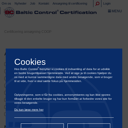
Om os
Nyheder
Job
Kontakt
Ansøgning til certificering
Login
TOGGLE NA
MENU
Certificering ansøgning COOP
Ansøgning vedr. certificering under COOP (flere kan vælges)
Cookies
Svin
®
Hos Baltic Control
benytter vi cookies til indsamling af data for at udvikle
Kvæg
en bedre brugertilpasset hjemmeside. Ved at sige ja til cookies hjælper du
os med at kunne sammenligne data med andre besøgende, som vi bruger
Slagtefjerkræ
til at vide, hvor vi skal sætte fokus på hjemmesiden.
Æg
Slagteri
Oplysningerne, som vi får fra cookies, annonymiseres og kan ikke spores
tilbage til den enkelte bruger og har kun formålet at forbedre vores site for
Mejerier
vores besøgende.
Ægpakkeri
Du kan læse mere her
Andet
Niveau (Sæt kryds i de niveauer der benyttes)