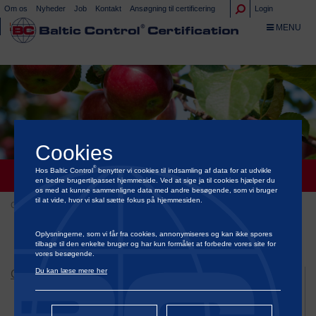
Om os
Nyheder
Job
Kontakt
Ansøgning til certificering
Login
TOGGLE NA
MENU
Cookies
®
Hos Baltic Control
benytter vi cookies til indsamling af data for at udvikle
GLOBALGAP SUMMARY OF CHANGES
en bedre brugertilpasset hjemmeside. Ved at sige ja til cookies hjælper du
os med at kunne sammenligne data med andre besøgende, som vi bruger
til at vide, hvor vi skal sætte fokus på hjemmesiden.
Certificering
Certificering af fødevarer og prydplanter
GLOBALG.A.P.
GLOBALGAP Summary of changes
Oplysningerne, som vi får fra cookies, annonymiseres og kan ikke spores
tilbage til den enkelte bruger og har kun formålet at forbedre vores site for
vores besøgende.
Du kan læse mere her
CERTIFICERING
Certificering af dyrevelfærd
Certificering af grøn energi & bæredygtighed