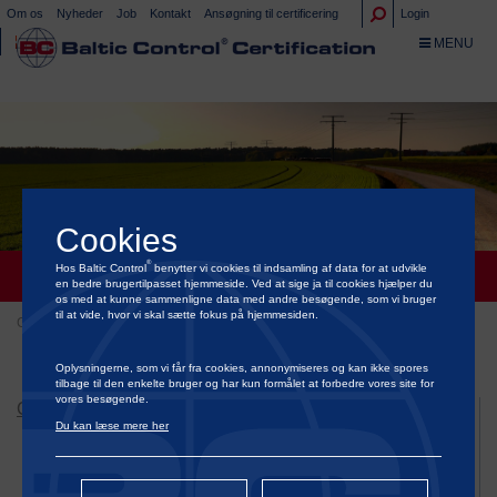
Om os
Nyheder
Job
Kontakt
Ansøgning til certificering
Login
TOGGLE NA
MENU
Cookies
ISO 22000
®
Hos Baltic Control
benytter vi cookies til indsamling af data for at udvikle
en bedre brugertilpasset hjemmeside. Ved at sige ja til cookies hjælper du
os med at kunne sammenligne data med andre besøgende, som vi bruger
til at vide, hvor vi skal sætte fokus på hjemmesiden.
Certificering
Certificering af korn og foder
ISO 22000
Oplysningerne, som vi får fra cookies, annonymiseres og kan ikke spores
tilbage til den enkelte bruger og har kun formålet at forbedre vores site for
vores besøgende.
CERTIFICERING
Du kan læse mere her
Certificering af dyrevelfærd
Certificering af grøn energi & bæredygtighed
Certificering af fødevarer og prydplanter